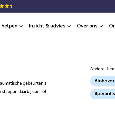
j helpen
Inzicht & advies
Over ons
On
Andere them
Biohazar
traumatische gebeurtenis
e stappen daarbij een rol
Specialis