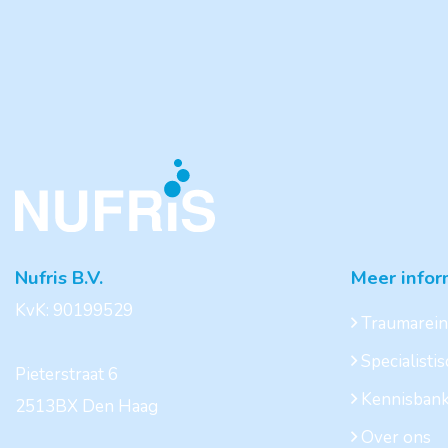
Nufris B.V.
Meer infor
KvK: 90199529
Traumarein
Specialisti
Pieterstraat 6
Kennisban
2513BX Den Haag
Over ons