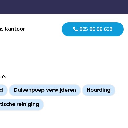
s kantoor
085 06 06 659
a's:
d
Duivenpoep verwijderen
Hoarding
tische reiniging