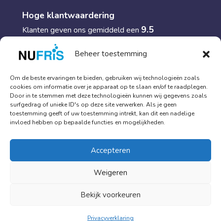
Hoge klantwaardering
9.5
Klanten geven ons gemiddeld een
085 06 06 659
Beheer toestemming
info@nufris.nl
Om de beste ervaringen te bieden, gebruiken wij technologieën zoals
cookies om informatie over je apparaat op te slaan en/of te raadplegen.
Door in te stemmen met deze technologieën kunnen wij gegevens zoals
surfgedrag of unieke ID's op deze site verwerken. Als je geen
toestemming geeft of uw toestemming intrekt, kan dit een nadelige
© 2018 - 2026
Contact
Algemene voorwaarden
invloed hebben op bepaalde functies en mogelijkheden.
Privacy verklaring
Accepteren
Weigeren
Bekijk voorkeuren
Privacyverklaring