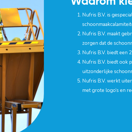
Waarom kie
Nufris B.V. is gespeci
schoonmaakcalamiteit
Nufris B.V. maakt geb
zorgen dat de schoon
Nufris B.V. biedt een 
Nufris B.V.
biedt ook p
uitzonderlijke schoo
Nufris B.V. werkt uiter
met grote logo’s en r