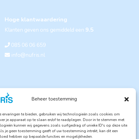
Hoge klantwaardering
9.5
Klanten geven ons gemiddeld een
085 06 06 659
info@nufris.nl
Beheer toestemming
 ervaringen te bieden, gebruiken wij technologieën zoals cookies om
ver je apparaat op te slaan en/of te raadplegen. Door in te stemmen met
logieën kunnen wij gegevens zoals surfgedrag of unieke ID's op deze site
Als je geen toestemming geeft of uw toestemming intrekt, kan dit een
vloed hebben op bepaalde functies en mogelijkheden.