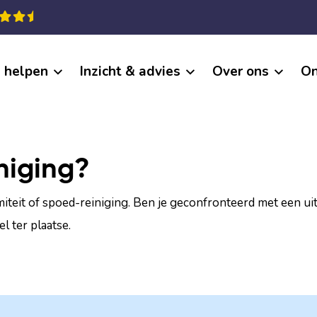
j helpen
Inzicht & advies
Over ons
On
niging?
miteit of spoed-reiniging. Ben je geconfronteerd met een ui
 ter plaatse.