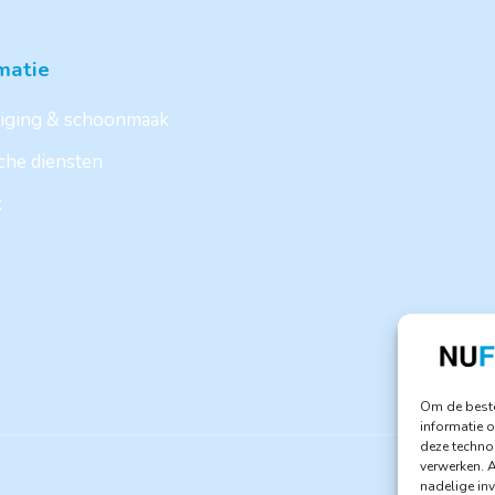
matie
iging & schoonmaak
sche diensten
k
Om de beste
informatie o
deze techno
verwerken. 
nadelige in