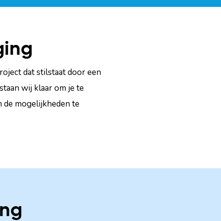
ging
oject dat stilstaat door een
taan wij klaar om je te
m de mogelijkheden te
ing