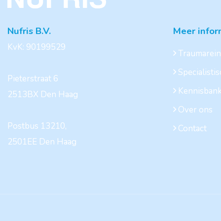
Nufris B.V.
Meer infor
KvK: 90199529
Traumarein
Specialisti
Pieterstraat 6
Kennisban
2513BX Den Haag
Over ons
Postbus 13210,
Contact
2501EE Den Haag