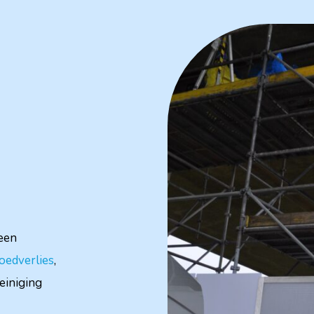
 een
oedverlies
,
einiging