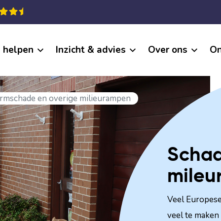
j helpen
Inzicht & advies
Over ons
On
rmschade en overige milieurampen
Schad
mileu
Veel Europese
veel te maken 