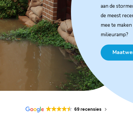
aan de stormen
de meest rece
mee te maken 
milieuramp?
Maatwer
69 recensies