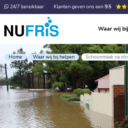
24/7 bereikbaar
Klanten geven ons een
9.5
Waar wij bi
Home
Waar wij bij helpen
Schoonmaak na sto