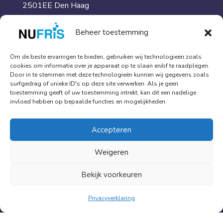
2501EE Den Haag
Beheer toestemming
Meer informatie
Om de beste ervaringen te bieden, gebruiken wij technologieën zoals
Traumareiniging & schoonmaak
cookies om informatie over je apparaat op te slaan en/of te raadplegen.
Door in te stemmen met deze technologieën kunnen wij gegevens zoals
Specialistische diensten
surfgedrag of unieke ID's op deze site verwerken. Als je geen
toestemming geeft of uw toestemming intrekt, kan dit een nadelige
Kennisbank
invloed hebben op bepaalde functies en mogelijkheden.
Over ons
Contact
Accepteren
Weigeren
Hoge klantwaardering
Bekijk voorkeuren
9.5
Klanten geven ons gemiddeld een
Privacyverklaring
085 06 06 659
info@nufris.nl