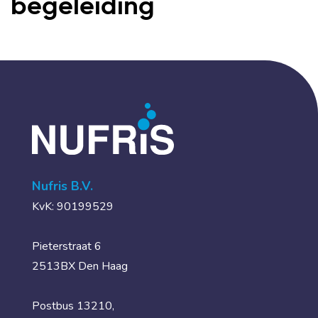
begeleiding
Nufris B.V.
KvK: 90199529
Pieterstraat 6
2513BX Den Haag
Postbus 13210,