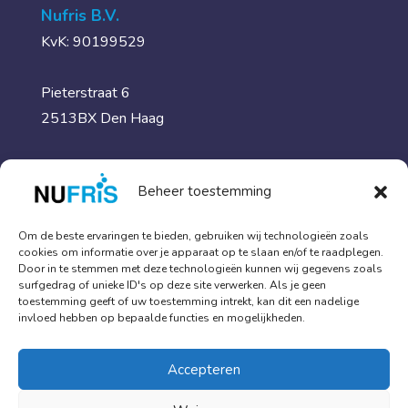
Nufris B.V.
KvK: 90199529
Pieterstraat 6
2513BX Den Haag
Postbus 13210,
Beheer toestemming
2501EE Den Haag
Om de beste ervaringen te bieden, gebruiken wij technologieën zoals
cookies om informatie over je apparaat op te slaan en/of te raadplegen.
Meer informatie
Door in te stemmen met deze technologieën kunnen wij gegevens zoals
surfgedrag of unieke ID's op deze site verwerken. Als je geen
Traumareiniging & schoonmaak
toestemming geeft of uw toestemming intrekt, kan dit een nadelige
invloed hebben op bepaalde functies en mogelijkheden.
Specialistische diensten
Kennisbank
Accepteren
Over ons