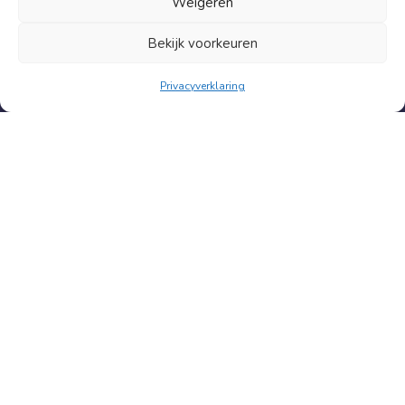
Weigeren
Contact
Bekijk voorkeuren
Hoge klantwaardering
Privacyverklaring
9.5
Klanten geven ons gemiddeld een
085 06 06 659
info@nufris.nl
© 2018 - 2026
Contact
Algemene voorwaarden
Privacy verklaring