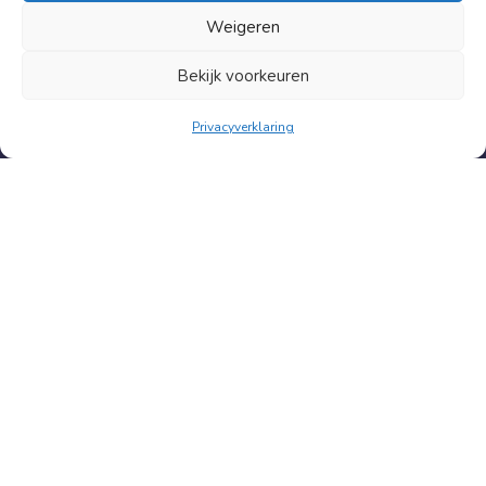
Over ons
Weigeren
Contact
Bekijk voorkeuren
Privacyverklaring
Hoge klantwaardering
9.5
Klanten geven ons gemiddeld een
085 06 06 659
info@nufris.nl
© 2018 - 2026
Contact
Algemene voorwaarden
Privacy verklaring