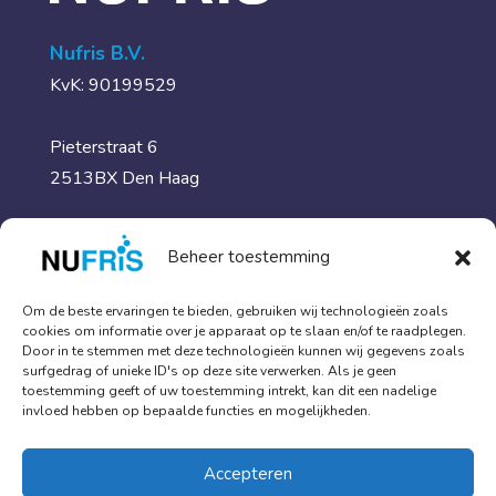
Nufris B.V.
KvK: 90199529
Pieterstraat 6
2513BX Den Haag
Postbus 13210,
Beheer toestemming
2501EE Den Haag
Om de beste ervaringen te bieden, gebruiken wij technologieën zoals
cookies om informatie over je apparaat op te slaan en/of te raadplegen.
Meer informatie
Door in te stemmen met deze technologieën kunnen wij gegevens zoals
surfgedrag of unieke ID's op deze site verwerken. Als je geen
toestemming geeft of uw toestemming intrekt, kan dit een nadelige
Traumareiniging & schoonmaak
invloed hebben op bepaalde functies en mogelijkheden.
Specialistische diensten
Kennisbank
Accepteren