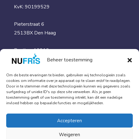
KvK: 90199529
Pieterstraat 6
2513BX Den Haag
Postbus 13210,
2501EE Den Haag
Beheer toestemming
Om de beste ervaringen te bieden, gebruiken wij technologieën zoals
Meer informatie
cookies om informatie over je apparaat op te slaan en/of te raadplegen.
Door in te stemmen met deze technologieën kunnen wij gegevens zoals
surfgedrag of unieke ID's op deze site verwerken. Als je geen
Traumareiniging & schoonmaak
toestemming geeft of uw toestemming intrekt, kan dit een nadelige
invloed hebben op bepaalde functies en mogelijkheden.
Specialistische diensten
Kennisbank
Accepteren
Over ons
Weigeren
Contact