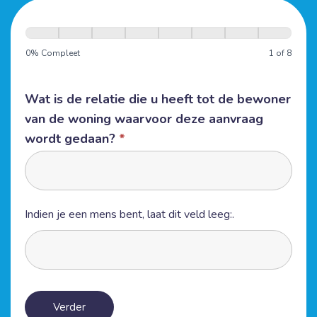
Vervuilde
woning
0% Compleet
1 of 8
intake
formulier
Wat is de relatie die u heeft tot de bewoner
van de woning waarvoor deze aanvraag
wordt gedaan?
*
Indien je een mens bent, laat dit veld leeg:.
Verder