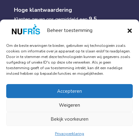
Hoge klantwaardering
9.5
Klanten geven ons gemiddeld een
Beheer toestemming
085 06 06 659
info@nufris.nl
Om de beste ervaringen te bieden, gebruiken wij technologieën zoals
cookies om informatie over je apparaat op te slaan en/of te raadplegen.
Door in te stemmen met deze technologieën kunnen wij gegevens zoals
surfgedrag of unieke ID's op deze site verwerken. Als je geen
toestemming geeft of uw toestemming intrekt, kan dit een nadelige
invloed hebben op bepaalde functies en mogelijkheden.
© 2018 - 2026
Contact
Algemene voorwaarden
Privacy verklaring
Accepteren
Weigeren
Bekijk voorkeuren
Privacyverklaring