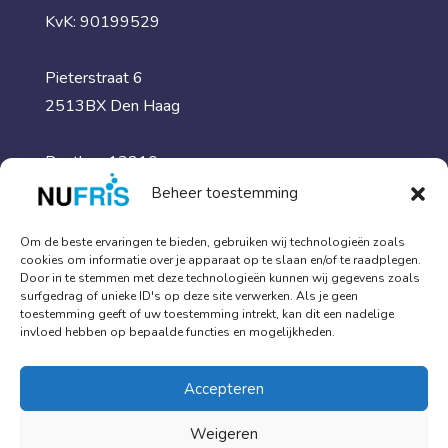
KvK: 90199529
Pieterstraat 6
2513BX Den Haag
Postbus 13210,
2501EE Den Haag
Beheer toestemming
Om de beste ervaringen te bieden, gebruiken wij technologieën zoals
Meer informatie
cookies om informatie over je apparaat op te slaan en/of te raadplegen.
Door in te stemmen met deze technologieën kunnen wij gegevens zoals
surfgedrag of unieke ID's op deze site verwerken. Als je geen
Traumareiniging & schoonmaak
toestemming geeft of uw toestemming intrekt, kan dit een nadelige
invloed hebben op bepaalde functies en mogelijkheden.
Specialistische diensten
Kennisbank
Accepteren
Over ons
Weigeren
Contact